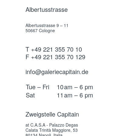
Albertusstrasse
Albertusstrasse 9 – 11
50667 Cologne
T +49 221 355 70 10
F +49 221 355 70 129
info@galeriecapitain.de
Tue – Fri
10
am – 6 pm
Sat
11
am – 6 pm
Zweigstelle Capitain
at C.A.S.A - Palazzo Degas
Calata Trinità Maggiore, 53
80134 Napoli, Italia