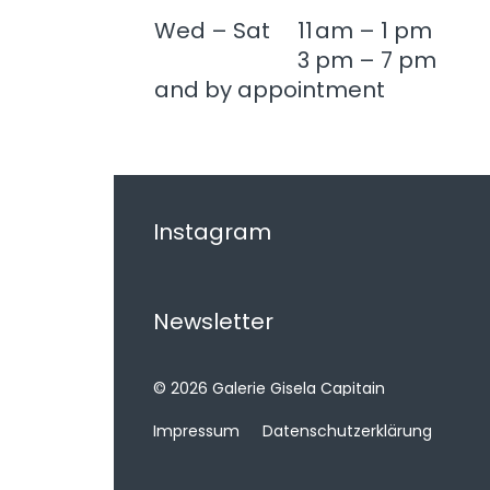
Wed – Sat
11
am – 1 pm
3
pm – 7 pm
and by appointment
Instagram
Newsletter
© 2026 Galerie Gisela Capitain
Impressum
Datenschutzerklärung