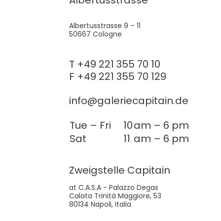
Albertusstrasse
Albertusstrasse 9 – 11
50667 Cologne
T +49 221 355 70 10
F +49 221 355 70 129
info@galeriecapitain.de
Tue – Fri
10
am – 6 pm
Sat
11
am – 6 pm
Zweigstelle Capitain
at C.A.S.A - Palazzo Degas
Calata Trinità Maggiore, 53
80134 Napoli, Italia