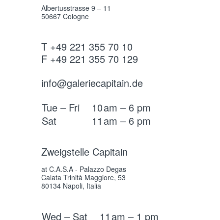
Albertusstrasse 9 – 11
50667 Cologne
T +49 221 355 70 10
F +49 221 355 70 129
info@galeriecapitain.de
Tue – Fri
10
am – 6 pm
Sat
11
am – 6 pm
Zweigstelle Capitain
at C.A.S.A - Palazzo Degas
Calata Trinità Maggiore, 53
80134 Napoli, Italia
Wed – Sat
11
am – 1 pm