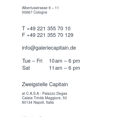
Albertusstrasse 9 – 11
50667 Cologne
T +49 221 355 70 10
F +49 221 355 70 129
info@galeriecapitain.de
Tue – Fri
10
am – 6 pm
Sat
11
am – 6 pm
Zweigstelle Capitain
at C.A.S.A - Palazzo Degas
Calata Trinità Maggiore, 53
80134 Napoli, Italia